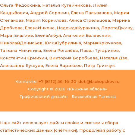
Ольга Федоскина
,
Наталья Кутейникова
,
Лилия
Кандыбович
,
Андрей Сорокин
,
Елена Пальванова
,
Мария
Степанова
,
Мария Корнилова
,
Алиса Стрельцова
,
Марина
Дробкова
,
ЕленаИнкона
,
НадеждаКуракина
,
ЛоретаДжику
,
МаратЕналиев
,
ЕленаАлбул
,
Анатолий Валевский
,
НиколайДенисьев
,
ЮлияЗубрилина
,
МарияКрючкова
,
Татьяна Никитина
,
Елена Рогалёва
,
Павел Тугаринов
,
Константин Ермихин
,
Виктория Воробьева
,
Наталья Дзе
,
Александр Бушуев
,
Елена Вариксоо
,
Петр Гринчук
Контакты:
+7 (8112) 56-16-30
,
deti@bibliopskov.ru
Copyright © 2026 «Книжная яблоня»
Графический дизайн - Бесхлебная Татьяна
Наш сайт использует файлы cookie и системы сбора
статистических данных (счётчики). Продолжая работу с