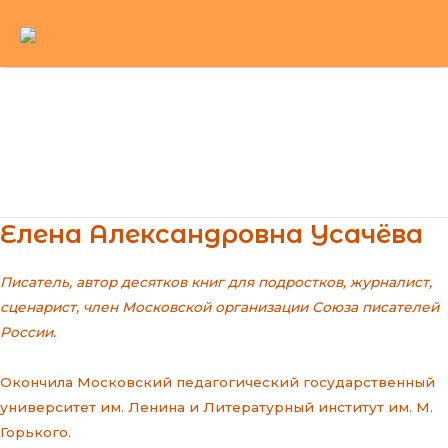
Перейти
к
содержимому
Main
Menu
Елена Александровна Усачёва
Писатель, автор десятков книг для подростков, журналист,
сценарист, член Московской организации Союза писателей
России.
Окончила Московский педагогический государственный
университет им. Ленина и Литературный институт им. М.
Горького.