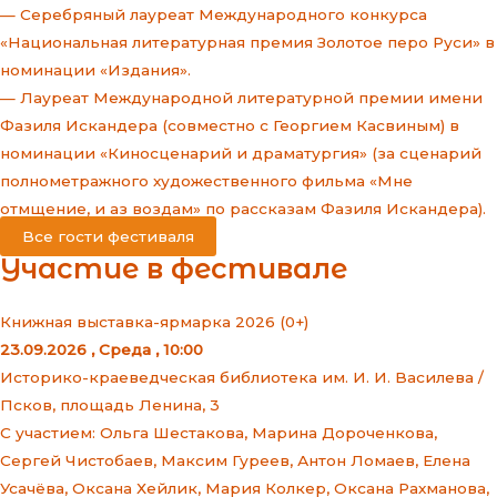
— Серебряный лауреат Международного конкурса
«Национальная литературная премия Золотое перо Руси» в
номинации «Издания».
— Лауреат Международной литературной премии имени
Фазиля Искандера (совместно с Георгием Касвиным) в
номинации «Киносценарий и драматургия» (за сценарий
полнометражного художественного фильма «Мне
отмщение, и аз воздам» по рассказам Фазиля Искандера).
Все гости фестиваля
Участие в фестивале
Книжная выставка-ярмарка 2026 (0+)
23.09.2026 , Среда , 10:00
Историко-краеведческая библиотека им. И. И. Василева /
Псков, площадь Ленина, 3
С участием:
Ольга Шестакова
,
Марина Дороченкова
,
Сергей Чистобаев
,
Максим Гуреев
,
Антон Ломаев
,
Елена
Усачёва
,
Оксана Хейлик
,
Мария Колкер
,
Оксана Рахманова
,