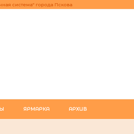
ная система" города Пскова
РЫ
ЯРМАРКА
АРХИВ