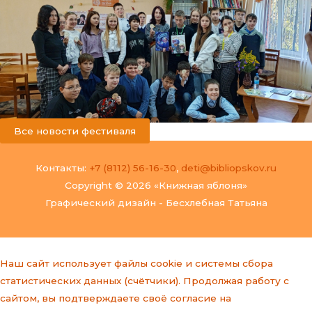
Все новости фестиваля
Контакты:
+7 (8112) 56-16-30
,
deti@bibliopskov.ru
Copyright © 2026 «Книжная яблоня»
Графический дизайн - Бесхлебная Татьяна
Наш сайт использует файлы cookie и системы сбора
статистических данных (счётчики). Продолжая работу с
сайтом, вы подтверждаете своё согласие на