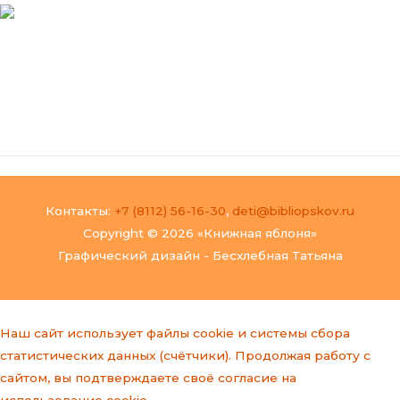
Перейти
к
содержимому
Main
Menu
Контакты:
+7 (8112) 56-16-30
,
deti@bibliopskov.ru
Copyright © 2026 «Книжная яблоня»
Графический дизайн - Бесхлебная Татьяна
Наш сайт использует файлы cookie и системы сбора
статистических данных (счётчики). Продолжая работу с
сайтом, вы подтверждаете своё согласие на
использование cookie,