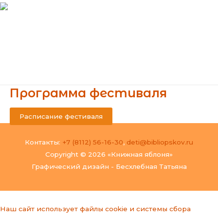
Перейти
к
содержимому
Main
Menu
Программа фестиваля
Расписание фестиваля
Контакты:
+7 (8112) 56-16-30
,
deti@bibliopskov.ru
Copyright © 2026 «Книжная яблоня»
Графический дизайн - Бесхлебная Татьяна
Наш сайт использует файлы cookie и системы сбора