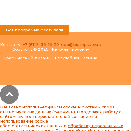
Вся программа фестиваля
Контакты:
+7 (8112) 56-16-30
,
deti@bibliopskov.ru
Copyright © 2026 «Книжная яблоня»
Графический дизайн - Бесхлебная Татьяна
Наш сайт использует файлы cookie и системы сбора
статистических данных (счётчики). Продолжая работу с
сайтом, вы подтверждаете своё согласие на
использование cookie,
сбор статистических данных и
обработку персональных
данных
в соответствии с
Политикой конфиденциальности
.