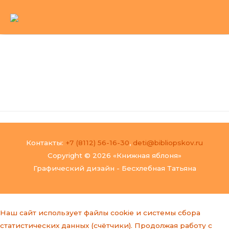
Перейти
к
содержимому
Main
Menu
Контакты:
+7 (8112) 56-16-30
,
deti@bibliopskov.ru
Copyright © 2026 «Книжная яблоня»
Графический дизайн - Бесхлебная Татьяна
Наш сайт использует файлы cookie и системы сбора
статистических данных (счётчики). Продолжая работу с