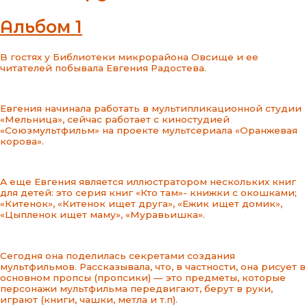
Альбом 1
В гостях у Библиотеки микрорайона Овсище и ее
читателей побывала Евгения Радостева.
Евгения начинала работать в мультипликационной студии
«Мельница», сейчас работает с киностудией
«Союзмультфильм» на проекте мультсериала «Оранжевая
корова».
А еще Евгения является иллюстратором нескольких книг
для детей: это серия книг «Кто там»- книжки с окошками;
«Китенок», «Китенок ищет друга», «Ежик ищет домик»,
«Цыпленок ищет маму», «Муравьишка».
Сегодня она поделилась секретами создания
мультфильмов. Рассказывала, что, в частности, она рисует в
основном пропсы (пропсики) — это предметы, которые
персонажи мультфильма передвигают, берут в руки,
играют (книги, чашки, метла и т.п).